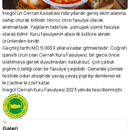
İnegöl’ün Cerrah Kasabası’nda yıllardır geniş ekim alanına
sahip oturak bitkidir. Horoz cinsi fasulye olarak
anılmaktadır. Yaşlıların tabiriyle, yumuşak yiyimli fasulye
olarak bilinir. Kuru fasulyenin atası ilk kültüre alınan
ürünlerden biridir.
Geçmiş tarihi MÖ 9.000’li yıllara kadar gitmektedir. Coğrafi
işaretli ürün olan Cerrah Kuru Fasulyesi, bir gece önce
ıslatılmaya gerek duyulmadan, kabuksuz, çok çabuk
pişirim özelliği olan bir fasulye çeşididir. Genelde çömlek
testide odun ateşinde yavaş yavaş pişirilip demlenerek
lezzetine lezzet katar.
İnegöl Cerrah Kuru Fasulyesi 2023 yılında tescillenmiştir.
Galeri