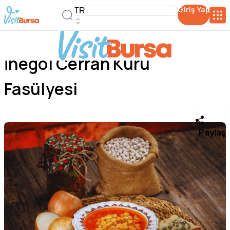
Giriş Yap
İnegöl Cerrah Kuru
Fasülyesi
Paylaş