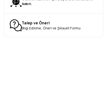
bakın.
Talep ve Öneri
Bilgi Edinme, Öneri ve Şikayet Formu
©
2026
© Bursa Büyükşehir Belediyesi - Tüm Hakları Saklıdır
“Hayatta en hakiki mürşit ilimdir.”