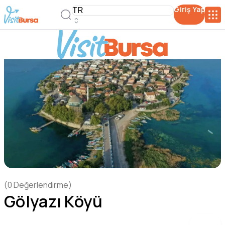
Giriş Yap
(
0
Değerlendirme
)
Gölyazı Köyü