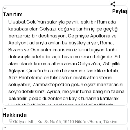
Paylaş
Tanıtım
Uluabat Gölü'nün sularıyla çevrili, eski bir Rum ada
kasabası olan Gölyazı, doğa ve tarihin iç içe geçtiği
benzersiz bir destinasyon. Geçmişte Apollonia ve
Apolyont adlarıyla anılan bu büyüleyici yer, Roma,
Bizans ve Osmanlı mimarisinin izlerini taşıyan tarihi
dokusuyla adeta bir açık hava müzesi niteliğinde. Sit
alanı olarak koruma altına alınan Gölyazı'da, 750 yıllık
Ağlayan Çınar'ın hüzünlü hikayesine tanıklık edebilir,
Aziz Pantelemeion Kilisesi'nin mistik atmosferini
soluyabilir, Zambaktepe'den gölün eşsiz manzarasını
seyredebilirsiniz. Ayrıca, meşhur turna balığının tadına
bakabilir, gölde düzenlenen kayık turlarına katılarak
Uluabat Gölü'nün ve adalarının doğal güzelliklerini
keşfedebilirsiniz. Gölyazı, ziyaretçilerine unutulmaz bir
Hakkında
deneyim sunuyor...
Gölyazı Mh., Kul Sk No:15, 16110 Nilüfer/Bursa, Türkiye