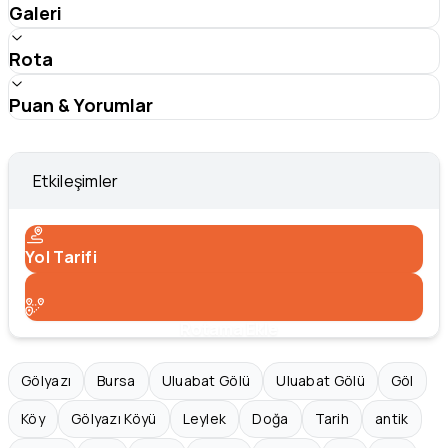
Galeri
Rota
Puan & Yorumlar
Etkileşimler
Yol Tarifi
Rotama Ekle
Gölyazı
Bursa
Uluabat Gölü
Uluabat Gölü
Göl
Köy
Gölyazı Köyü
Leylek
Doğa
Tarih
antik